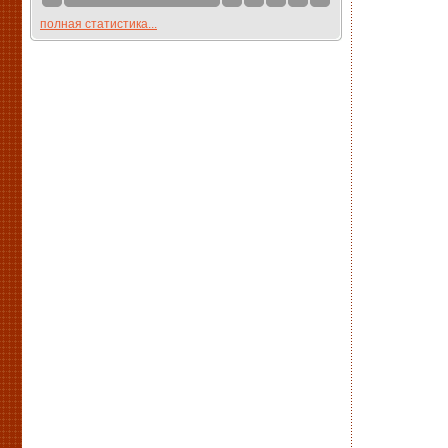
полная статистика...