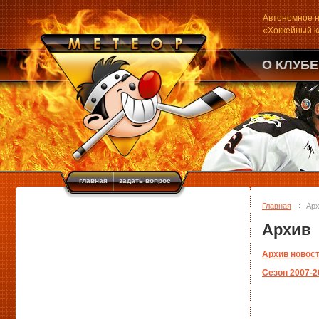
Автономное н
«Хоккейный 
О КЛУБЕ
главная
задать вопрос
Главная
Ар
Архив
Архив новос
Сезон 2007-2